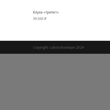
блуза «трепет»
39.500
₽
Copyright Lubovi.Boutique 2024