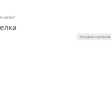
из шелка”
шелка